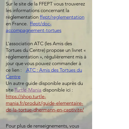
Sur le site de la FFEPT vous trouverez
les informations concernant la
réglementation
ffept/reglementation
en France.
ffept/doc-
accompagnement-tortues
L’association ATC (les Amis des
Tortues du Centre) propose un livret «
réglementation », régulièrement mis à
jour que vous pouvez commander à
ce lien :
ATC : Amis des Tortues du
Centre
Un autre guide disponible auprès du
site
Turtle-Mania
disponible ici :
https://shop.turtle-
mania.fr/produit/guide-elementaire-
de-la-tortue-dhermann-en-captivite/
Pour plus de renseignements, vous