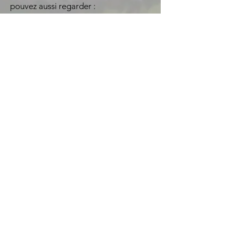
pouvez aussi regarder :
Le Ministère de l’Ecologie du
Développement Durable et de
l’Energie.
http://www.developpement-
durable.gouv.fr/Etablissements-d-
elevage-et.html
Le Ministère de l’Agriculture et de la
Pêche.
agriculture.gouv.fr/sections/ministere
/
Sensible au devenir des espèces et de