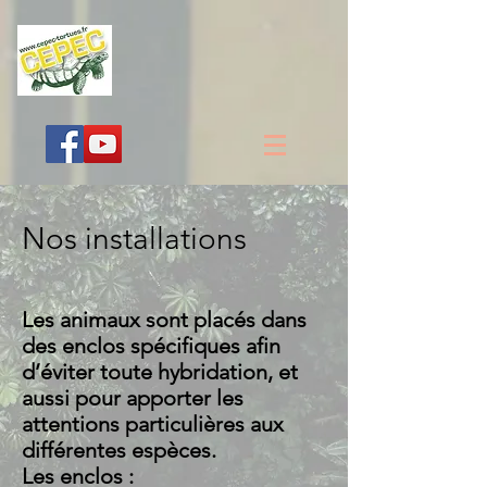
Nos installations
Les animaux sont placés dans
des enclos spécifiques afin
d’éviter toute hybridation, et
aussi pour apporter les
attentions particulières aux
différentes espèces.
Les enclos :