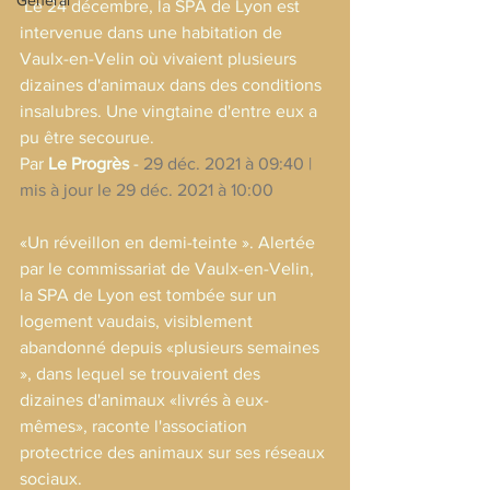
Général
 Le 24 décembre, la SPA de Lyon est 
intervenue dans une habitation de 
Vaulx-en-Velin où vivaient plusieurs 
dizaines d'animaux dans des conditions 
insalubres. Une vingtaine d'entre eux a 
pu être secourue.
Par 
Le Progrès 
- 
29 déc. 2021 à 09:40 | 
mis à jour le 29 déc. 2021 à 10:00
«Un réveillon en demi-teinte ». Alertée 
par le commissariat de Vaulx-en-Velin, 
la SPA de Lyon est tombée sur un 
logement vaudais, visiblement 
abandonné depuis «plusieurs semaines 
», dans lequel se trouvaient des 
dizaines d'animaux «livrés à eux-
mêmes», raconte l'association 
protectrice des animaux sur ses réseaux 
sociaux.